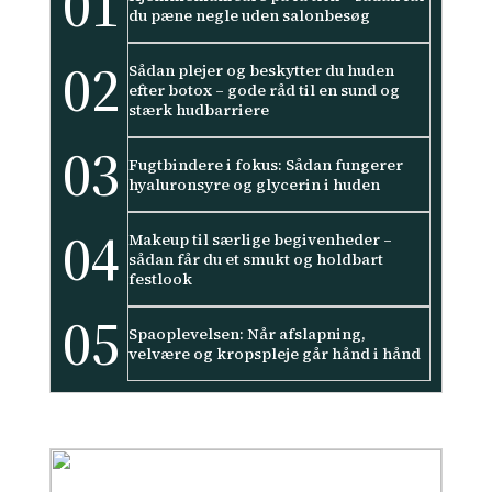
01
du pæne negle uden salonbesøg
02
Sådan plejer og beskytter du huden
efter botox – gode råd til en sund og
stærk hudbarriere
03
Fugtbindere i fokus: Sådan fungerer
hyaluronsyre og glycerin i huden
04
Makeup til særlige begivenheder –
sådan får du et smukt og holdbart
festlook
05
Spaoplevelsen: Når afslapning,
velvære og kropspleje går hånd i hånd