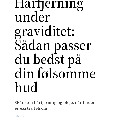
Hårfjerning
under
graviditet:
Sådan passer
du bedst på
din følsomme
hud
Skånsom hårfjerning og pleje, når huden
er ekstra følsom