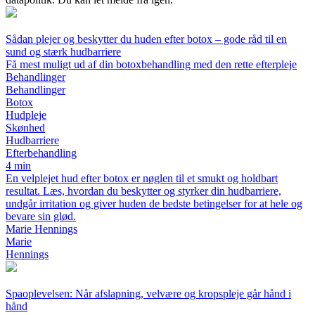
Sådan plejer og beskytter du huden efter botox – gode råd til en
sund og stærk hudbarriere
Få mest muligt ud af din botoxbehandling med den rette efterpleje
Behandlinger
Behandlinger
Botox
Hudpleje
Skønhed
Hudbarriere
Efterbehandling
4 min
En velplejet hud efter botox er nøglen til et smukt og holdbart
resultat. Læs, hvordan du beskytter og styrker din hudbarriere,
undgår irritation og giver huden de bedste betingelser for at hele og
bevare sin glød.
Marie Hennings
Marie
Hennings
Spaoplevelsen: Når afslapning, velvære og kropspleje går hånd i
hånd