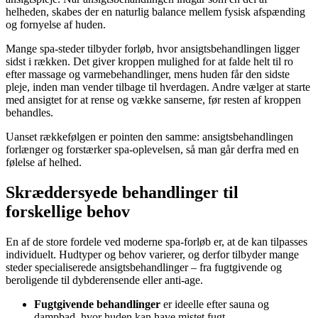
helheden, skabes der en naturlig balance mellem fysisk afspænding
og fornyelse af huden.
Mange spa-steder tilbyder forløb, hvor ansigtsbehandlingen ligger
sidst i rækken. Det giver kroppen mulighed for at falde helt til ro
efter massage og varmebehandlinger, mens huden får den sidste
pleje, inden man vender tilbage til hverdagen. Andre vælger at starte
med ansigtet for at rense og vække sanserne, før resten af kroppen
behandles.
Uanset rækkefølgen er pointen den samme: ansigtsbehandlingen
forlænger og forstærker spa-oplevelsen, så man går derfra med en
følelse af helhed.
Skræddersyede behandlinger til
forskellige behov
En af de store fordele ved moderne spa-forløb er, at de kan tilpasses
individuelt. Hudtyper og behov varierer, og derfor tilbyder mange
steder specialiserede ansigtsbehandlinger – fra fugtgivende og
beroligende til dybderensende eller anti-age.
Fugtgivende behandlinger
er ideelle efter sauna og
dampbad, hvor huden kan have mistet fugt.