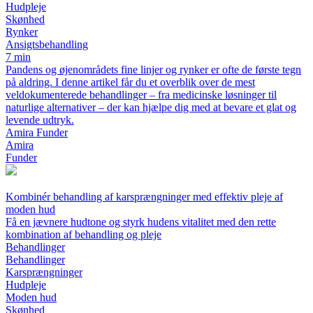
Hudpleje
Skønhed
Rynker
Ansigtsbehandling
7 min
Pandens og øjenområdets fine linjer og rynker er ofte de første tegn
på aldring. I denne artikel får du et overblik over de mest
veldokumenterede behandlinger – fra medicinske løsninger til
naturlige alternativer – der kan hjælpe dig med at bevare et glat og
levende udtryk.
Amira Funder
Amira
Funder
Kombinér behandling af karsprængninger med effektiv pleje af
moden hud
Få en jævnere hudtone og styrk hudens vitalitet med den rette
kombination af behandling og pleje
Behandlinger
Behandlinger
Karsprængninger
Hudpleje
Moden hud
Skønhed