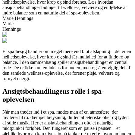
helhedsoplevelse, hvor krop og sind forenes. Læs hvordan
ansigtsbehandlinger bidrager til wellness, velvære og en følelse af
indre balance som en naturlig del af spa-oplevelsen.
Marie Hennings
Marie
Hennings
Et spa-besøg handler om meget mere end blot afslapning – det er en
helhedsoplevelse, hvor krop og sind får mulighed for at finde ro og
balance. I den sammenhæng spiller ansigtsbehandlinger en central
rolle. De er ikke kun en luksus for huden, men også en vigtig del af
den samlede wellness-oplevelse, der forener pleje, velvære og
fornyet energi.
Ansigtsbehandlingens rolle i spa-
oplevelsen
Når man træder ind i et spa, mødes man af en atmosfære, der
inviterer til ro: dæmpet belysning, duften af æteriske olier og lyden
af stille musik. Her er ansigtsbehandlingen ofte et naturligt
midtpunkt i forløbet. Den fungerer som en pause i pausen – et
øjeblik, hvor man kan give slip på tanker og mærke, hvordan huden