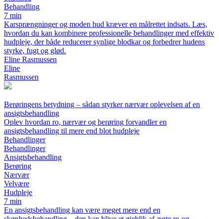
Behandling
7 min
Karsprængninger og moden hud kræver en målrettet indsats. Læs,
hvordan du kan kombinere professionelle behandlinger med effektiv
hudpleje, der både reducerer synlige blodkar og forbedrer hudens
styrke, fugt og glød.
Eline Rasmussen
Eline
Rasmussen
Berøringens betydning – sådan styrker nærvær oplevelsen af en
ansigtsbehandling
Oplev hvordan ro, nærvær og berøring forvandler en
ansigtsbehandling til mere end blot hudpleje
Behandlinger
Behandlinger
Ansigtsbehandling
Berøring
Nærvær
Velvære
Hudpleje
7 min
En ansigtsbehandling kan være meget mere end en
skønhedsbehandling – den kan blive et øjeblik af ægte ro og