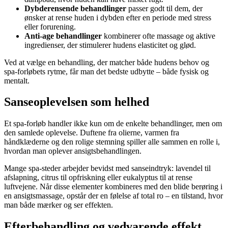
Dybderensende behandlinger
passer godt til dem, der
ønsker at rense huden i dybden efter en periode med stress
eller forurening.
Anti-age behandlinger
kombinerer ofte massage og aktive
ingredienser, der stimulerer hudens elasticitet og glød.
Ved at vælge en behandling, der matcher både hudens behov og
spa-forløbets rytme, får man det bedste udbytte – både fysisk og
mentalt.
Sanseoplevelsen som helhed
Et spa-forløb handler ikke kun om de enkelte behandlinger, men om
den samlede oplevelse. Duftene fra olierne, varmen fra
håndklæderne og den rolige stemning spiller alle sammen en rolle i,
hvordan man oplever ansigtsbehandlingen.
Mange spa-steder arbejder bevidst med sanseindtryk: lavendel til
afslapning, citrus til opfriskning eller eukalyptus til at rense
luftvejene. Når disse elementer kombineres med den blide berøring i
en ansigtsmassage, opstår der en følelse af total ro – en tilstand, hvor
man både mærker og ser effekten.
Efterbehandling og vedvarende effekt