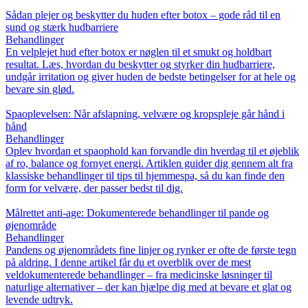
Sådan plejer og beskytter du huden efter botox – gode råd til en
sund og stærk hudbarriere
Behandlinger
En velplejet hud efter botox er nøglen til et smukt og holdbart
resultat. Læs, hvordan du beskytter og styrker din hudbarriere,
undgår irritation og giver huden de bedste betingelser for at hele og
bevare sin glød.
Spaoplevelsen: Når afslapning, velvære og kropspleje går hånd i
hånd
Behandlinger
Oplev hvordan et spaophold kan forvandle din hverdag til et øjeblik
af ro, balance og fornyet energi. Artiklen guider dig gennem alt fra
klassiske behandlinger til tips til hjemmespa, så du kan finde den
form for velvære, der passer bedst til dig.
Målrettet anti-age: Dokumenterede behandlinger til pande og
øjenområde
Behandlinger
Pandens og øjenområdets fine linjer og rynker er ofte de første tegn
på aldring. I denne artikel får du et overblik over de mest
veldokumenterede behandlinger – fra medicinske løsninger til
naturlige alternativer – der kan hjælpe dig med at bevare et glat og
levende udtryk.