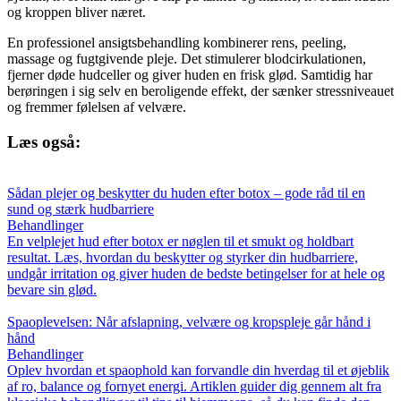
og kroppen bliver næret.
En professionel ansigtsbehandling kombinerer rens, peeling,
massage og fugtgivende pleje. Det stimulerer blodcirkulationen,
fjerner døde hudceller og giver huden en frisk glød. Samtidig har
berøringen i sig selv en beroligende effekt, der sænker stressniveauet
og fremmer følelsen af velvære.
Læs også:
Sådan plejer og beskytter du huden efter botox – gode råd til en
sund og stærk hudbarriere
Behandlinger
En velplejet hud efter botox er nøglen til et smukt og holdbart
resultat. Læs, hvordan du beskytter og styrker din hudbarriere,
undgår irritation og giver huden de bedste betingelser for at hele og
bevare sin glød.
Spaoplevelsen: Når afslapning, velvære og kropspleje går hånd i
hånd
Behandlinger
Oplev hvordan et spaophold kan forvandle din hverdag til et øjeblik
af ro, balance og fornyet energi. Artiklen guider dig gennem alt fra