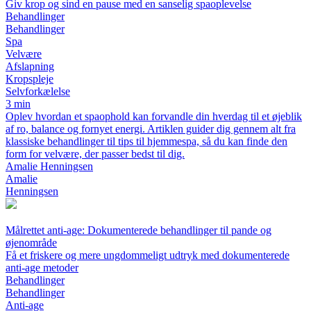
Giv krop og sind en pause med en sanselig spaoplevelse
Behandlinger
Behandlinger
Spa
Velvære
Afslapning
Kropspleje
Selvforkælelse
3 min
Oplev hvordan et spaophold kan forvandle din hverdag til et øjeblik
af ro, balance og fornyet energi. Artiklen guider dig gennem alt fra
klassiske behandlinger til tips til hjemmespa, så du kan finde den
form for velvære, der passer bedst til dig.
Amalie Henningsen
Amalie
Henningsen
Målrettet anti-age: Dokumenterede behandlinger til pande og
øjenområde
Få et friskere og mere ungdommeligt udtryk med dokumenterede
anti-age metoder
Behandlinger
Behandlinger
Anti-age