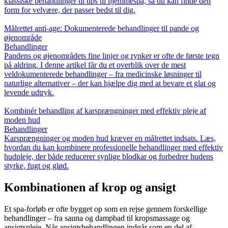
klassiske behandlinger til tips til hjemmespa, så du kan finde den
form for velvære, der passer bedst til dig.
Målrettet anti-age: Dokumenterede behandlinger til pande og
øjenområde
Behandlinger
Pandens og øjenområdets fine linjer og rynker er ofte de første tegn
på aldring. I denne artikel får du et overblik over de mest
veldokumenterede behandlinger – fra medicinske løsninger til
naturlige alternativer – der kan hjælpe dig med at bevare et glat og
levende udtryk.
Kombinér behandling af karsprængninger med effektiv pleje af
moden hud
Behandlinger
Karsprængninger og moden hud kræver en målrettet indsats. Læs,
hvordan du kan kombinere professionelle behandlinger med effektiv
hudpleje, der både reducerer synlige blodkar og forbedrer hudens
styrke, fugt og glød.
Kombinationen af krop og ansigt
Et spa-forløb er ofte bygget op som en rejse gennem forskellige
behandlinger – fra sauna og dampbad til kropsmassage og
ansigtspleje. Når ansigtsbehandlingen indgår som en del af