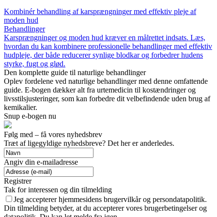
Kombinér behandling af karsprængninger med effektiv pleje af
moden hud
Behandlinger
Karsprængninger og moden hud kræver en målrettet indsats. Læs,
hvordan du kan kombinere professionelle behandlinger med effektiv
hudpleje, der både reducerer synlige blodkar og forbedrer hudens
styrke, fugt og glød.
Den komplette guide til naturlige behandlinger
Oplev fordelene ved naturlige behandlinger med denne omfattende
guide. E-bogen dækker alt fra urtemedicin til kostændringer og
livsstilsjusteringer, som kan forbedre dit velbefindende uden brug af
kemikalier.
Snup e-bogen nu
Følg med – få vores nyhedsbrev
Træt af ligegyldige nyhedsbreve? Det her er anderledes.
Angiv din e-mailadresse
Registrer
Tak for interessen og din tilmelding
Jeg accepterer hjemmesidens brugervilkår og persondatapolitik.
Din tilmelding betyder, at du accepterer vores brugerbetingelser og
datapolitik. Du kan let melde fra igen.