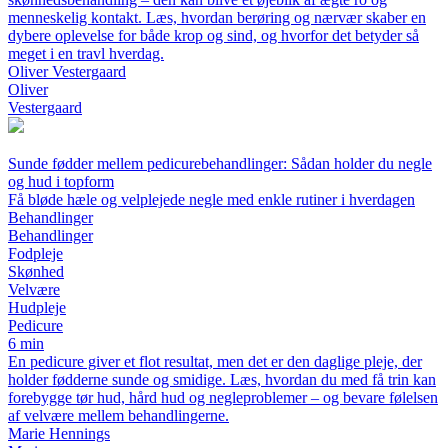
menneskelig kontakt. Læs, hvordan berøring og nærvær skaber en
dybere oplevelse for både krop og sind, og hvorfor det betyder så
meget i en travl hverdag.
Oliver Vestergaard
Oliver
Vestergaard
Sunde fødder mellem pedicurebehandlinger: Sådan holder du negle
og hud i topform
Få bløde hæle og velplejede negle med enkle rutiner i hverdagen
Behandlinger
Behandlinger
Fodpleje
Skønhed
Velvære
Hudpleje
Pedicure
6 min
En pedicure giver et flot resultat, men det er den daglige pleje, der
holder fødderne sunde og smidige. Læs, hvordan du med få trin kan
forebygge tør hud, hård hud og negleproblemer – og bevare følelsen
af velvære mellem behandlingerne.
Marie Hennings