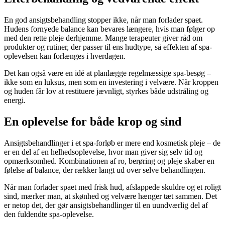
En god ansigtsbehandling stopper ikke, når man forlader spaet.
Hudens fornyede balance kan bevares længere, hvis man følger op
med den rette pleje derhjemme. Mange terapeuter giver råd om
produkter og rutiner, der passer til ens hudtype, så effekten af spa-
oplevelsen kan forlænges i hverdagen.
Det kan også være en idé at planlægge regelmæssige spa-besøg –
ikke som en luksus, men som en investering i velvære. Når kroppen
og huden får lov at restituere jævnligt, styrkes både udstråling og
energi.
En oplevelse for både krop og sind
Ansigtsbehandlinger i et spa-forløb er mere end kosmetisk pleje – de
er en del af en helhedsoplevelse, hvor man giver sig selv tid og
opmærksomhed. Kombinationen af ro, berøring og pleje skaber en
følelse af balance, der rækker langt ud over selve behandlingen.
Når man forlader spaet med frisk hud, afslappede skuldre og et roligt
sind, mærker man, at skønhed og velvære hænger tæt sammen. Det
er netop det, der gør ansigtsbehandlinger til en uundværlig del af
den fuldendte spa-oplevelse.