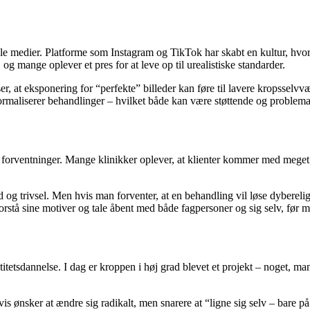
ale medier. Platforme som Instagram og TikTok har skabt en kultur, hv
 og mange oplever et pres for at leve op til urealistiske standarder.
ser, at eksponering for “perfekte” billeder kan føre til lavere kropsselv
ormaliserer behandlinger – hvilket både kan være støttende og problema
orventninger. Mange klinikker oplever, at klienter kommer med meget spe
shed og trivsel. Men hvis man forventer, at en behandling vil løse dybere
forstå sine motiver og tale åbent med både fagpersoner og sig selv, før 
etsdannelse. I dag er kroppen i høj grad blevet et projekt – noget, man
is ønsker at ændre sig radikalt, men snarere at “ligne sig selv – bare 