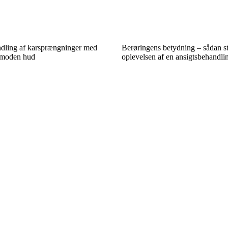
dling af karsprængninger med
Berøringens betydning – sådan s
f moden hud
oplevelsen af en ansigtsbehandli