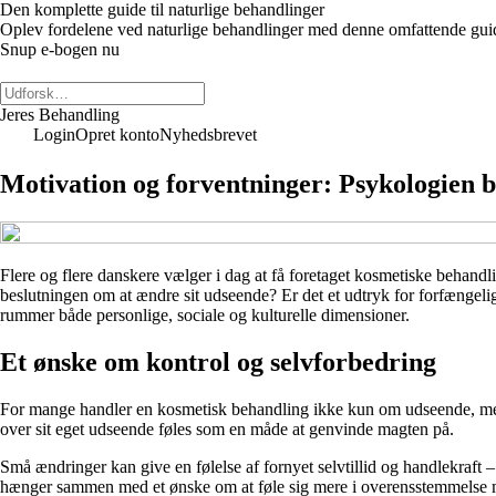
Den komplette guide til naturlige behandlinger
Oplev fordelene ved naturlige behandlinger med denne omfattende guide.
Snup e-bogen nu
Jeres Behandling
Login
Opret konto
Nyhedsbrevet
Motivation og forventninger: Psykologien 
Flere og flere danskere vælger i dag at få foretaget kosmetiske behandli
beslutningen om at ændre sit udseende? Er det et udtryk for forfængeli
rummer både personlige, sociale og kulturelle dimensioner.
Et ønske om kontrol og selvforbedring
For mange handler en kosmetisk behandling ikke kun om udseende, men om
over sit eget udseende føles som en måde at genvinde magten på.
Små ændringer kan give en følelse af fornyet selvtillid og handlekraft
hænger sammen med et ønske om at føle sig mere i overensstemmelse me