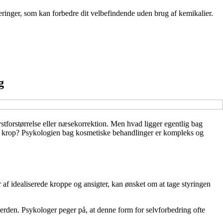
eringer, som kan forbedre dit velbefindende uden brug af kemikalier.
g
ystforstørrelse eller næsekorrektion. Men hvad ligger egentlig bag
egen krop? Psykologien bag kosmetiske behandlinger er kompleks og
af idealiserede kroppe og ansigter, kan ønsket om at tage styringen
verden. Psykologer peger på, at denne form for selvforbedring ofte