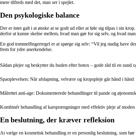
mere tilfreds med det, man ser i spejlet.
Den psykologiske balance
Der er intet galt i at ønske at se godt ud eller at føle sig tilpas i sin 
derfor at kunne skelne mellem, hvad man gør for sig selv, og hvad man 
En god tommelfingerregel er at spørge sig selv: “Vil jeg stadig have de
frem for ydre anerkendelse.
Sådan plejer og beskytter du huden efter botox – gode råd til en sund 
Spaoplevelsen: Når afslapning, velvære og kropspleje går hånd i hånd
Målrettet anti-age: Dokumenterede behandlinger til pande og øjenområ
Kombinér behandling af karsprængninger med effektiv pleje af moden
En beslutning, der kræver refleksion
At vælge en kosmetisk behandling er en personlig beslutning, som bør t