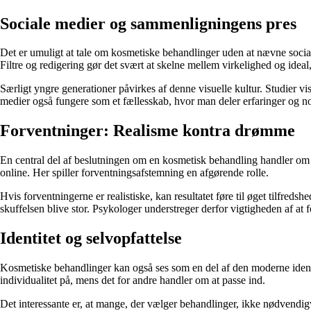
Sociale medier og sammenligningens pres
Det er umuligt at tale om kosmetiske behandlinger uden at nævne soci
Filtre og redigering gør det svært at skelne mellem virkelighed og ideal,
Særligt yngre generationer påvirkes af denne visuelle kultur. Studier vi
medier også fungere som et fællesskab, hvor man deler erfaringer og n
Forventninger: Realisme kontra drømme
En central del af beslutningen om en kosmetisk behandling handler om f
online. Her spiller forventningsafstemning en afgørende rolle.
Hvis forventningerne er realistiske, kan resultatet føre til øget tilfred
skuffelsen blive stor. Psykologer understreger derfor vigtigheden af at 
Identitet og selvopfattelse
Kosmetiske behandlinger kan også ses som en del af den moderne identit
individualitet på, mens det for andre handler om at passe ind.
Det interessante er, at mange, der vælger behandlinger, ikke nødvendigv