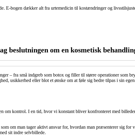
 E-bogen dækker alt fra urtemedicin til kostændringer og livsstilsjust
bag beslutningen om en kosmetisk behandlin
nger – fra små indgreb som botox og filler til større operationer som br
ghed, usikkerhed eller blot et ønske om at føle sig bedre tilpas i sin 
 kontrol. I en tid, hvor vi konstant bliver konfronteret med billeder 
 – som om man tager aktivt ansvar for, hvordan man præsenterer sig for 
d sit indre selvbillede.