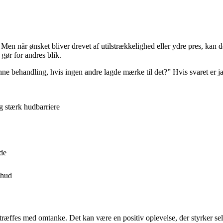
krop. Men når ønsket bliver drevet af utilstrækkelighed eller ydre pres, ka
gør for andres blik.
nne behandling, hvis ingen andre lagde mærke til det?” Hvis svaret er j
og stærk hudbarriere
de
 hud
ræffes med omtanke. Det kan være en positiv oplevelse, der styrker selv